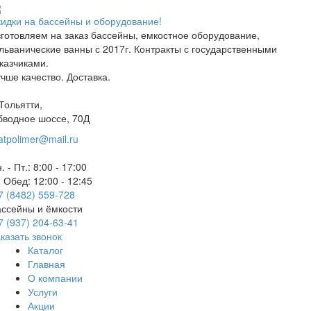
идки на бассейны и оборудование!
готовляем на заказ бассейны, емкостное оборудование,
льванические ванны с 2017г. Контракты с государственными
казчиками.
чше качество. Доставка.
 Тольятти,
бводное шоссе, 70Д
atpolimer@mail.ru
. - Пт.: 8:00 - 17:00
Обед: 12:00 - 12:45
7 (8482) 559-728
ссейны и ёмкости
7 (937) 204-63-41
казать звонок
Каталог
Главная
О компании
Услуги
Акции